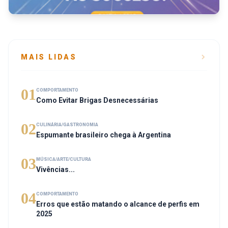
MAIS LIDAS
01
COMPORTAMENTO
Como Evitar Brigas Desnecessárias
02
CULINÁRIA/GASTRONOMIA
Espumante brasileiro chega à Argentina
03
MÚSICA/ARTE/CULTURA
Vivências...
04
COMPORTAMENTO
Erros que estão matando o alcance de perfis em
2025