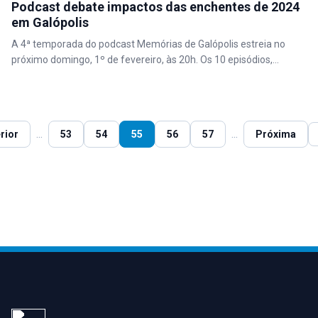
Podcast debate impactos das enchentes de 2024
em Galópolis
A 4ª temporada do podcast Memórias de Galópolis estreia no
próximo domingo, 1º de fevereiro, às 20h. Os 10 episódios,...
...
...
rior
53
54
55
56
57
Próxima