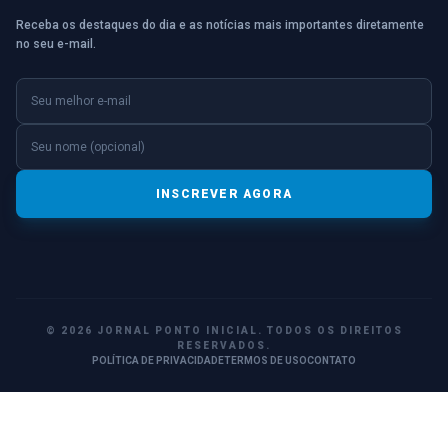
Receba os destaques do dia e as notícias mais importantes diretamente
no seu e-mail.
E-mail
Nome (opcional)
INSCREVER AGORA
© 2026 JORNAL PONTO INICIAL. TODOS OS DIREITOS
RESERVADOS.
POLÍTICA DE PRIVACIDADE
TERMOS DE USO
CONTATO