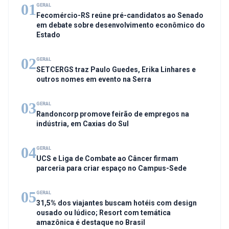
01
GERAL
Fecomércio-RS reúne pré-candidatos ao Senado
em debate sobre desenvolvimento econômico do
Estado
02
GERAL
SETCERGS traz Paulo Guedes, Erika Linhares e
outros nomes em evento na Serra
03
GERAL
Randoncorp promove feirão de empregos na
indústria, em Caxias do Sul
04
GERAL
UCS e Liga de Combate ao Câncer firmam
parceria para criar espaço no Campus-Sede
05
GERAL
31,5% dos viajantes buscam hotéis com design
ousado ou lúdico; Resort com temática
amazônica é destaque no Brasil